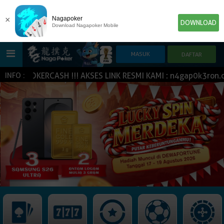
×
Nagapoker
DOWNLOAD
Download Nagapoker Mobile
RU JOKERCASH !!! AKSES LINK RESMI KAMI : n4gap0k3ron.org
INFO :
HOME
POKER
SLOT GAME
IDN E-LOTTERY
NEW
NEW
SPORTBOOK
LIVE CASINO
IDNLIVE
NEW
TOGEL
ESPORTS
ARCADE
NEW
NEW
NEW
IDNTRADE
TEMBAK IKAN
IDNRAFFLE