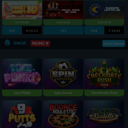
413
6:53:51
531
014
7:19:42
IDNLIVE
PROMO
Lihat Semua
Live Plinko
Spin Soccer
Checkmate Rush