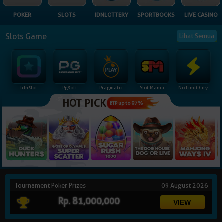
NEW
POKER
SLOTS
IDNLOTTERY
SPORTBOOKS
LIVE CASINO
TANGKAS
RTP
Slots Game
Lihat Semua
DEPOSIT
WITHDRAW
Idnslot
Pgsoft
Pragmatic
Slot Mania
No Limit City
PROMOSI
HOT PICK
RTP up to 97%
DOWNLOAD
REFERRAL
JACKPOT
Tournament Poker Prizes
09 August 2026
VIP MEMBER
Rp. 81,000,000
HUBUNGI KAMI