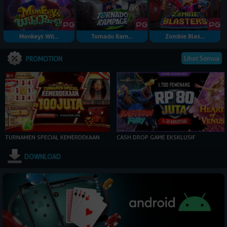
Monkeys Wil...
Tornado Ram...
Zombie Blas...
Lihat Semua
PROMOTION
TURNAMEN SPECIAL KEMERDEKAAN
CASH DROP GAME EKSKLUSIF
DOWNLOAD